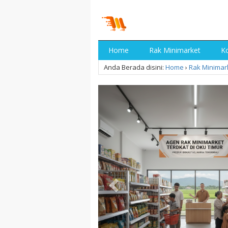
Home
Rak Minimarket
Ko
Anda Berada disini:
Home
›
Rak Minimar