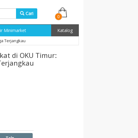
Cari
0
ir Minimarket
Katalog
ga Terjangkau
kat di OKU Timur:
Terjangkau