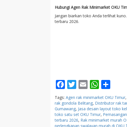
Hubungi Agen Rak Minimarket OKU Tim
Jangan biarkan toko Anda terlihat kuno
terbaru 2026.
Facebook
Twitter
Email
Whats
Sha
Tags:
Agen rak minimarket OKU Timur
rak gondola Belitang
,
Distributor rak 
Gumawang
,
Jasa desain layout toko k
toko satu set OKU Timur
,
Pemasangan 
terbaru 2026
,
Rak minimarket murah O
perlengkapan swalayan murah di OKU 