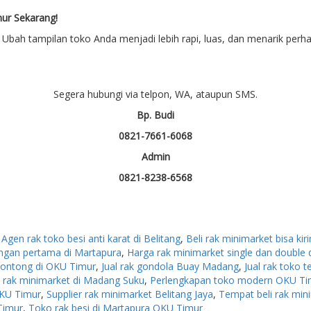
ur Sekarang!
. Ubah tampilan toko Anda menjadi lebih rapi, luas, dan menarik per
Segera hubungi via telpon, WA, ataupun SMS.
Bp. Budi
0821-7661-6068
Admin
0821-8238-6568
App
re
,
Agen rak toko besi anti karat di Belitang
,
Beli rak minimarket bisa ki
tangan pertama di Martapura
,
Harga rak minimarket single dan double 
elontong di OKU Timur
,
Jual rak gondola Buay Madang
,
Jual rak toko 
rak minimarket di Madang Suku
,
Perlengkapan toko modern OKU Ti
KU Timur
,
Supplier rak minimarket Belitang Jaya
,
Tempat beli rak min
Timur
,
Toko rak besi di Martapura OKU Timur