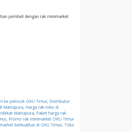
hatian pembeli dengan rak minimarket
rim ke pelosok OKU Timur
,
Distributor
di Martapura
,
Harga rak toko di
terdekat Martapura
,
Paket harga rak
mur
,
Promo rak minimarket OKU Timur
imarket berkualitas di OKU Timur
,
Toko