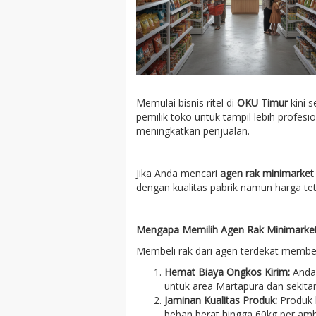
Memulai bisnis ritel di
OKU Timur
kini 
pemilik toko untuk tampil lebih profe
meningkatkan penjualan.
Jika Anda mencari
agen rak minimarket
dengan kualitas pabrik namun harga t
Mengapa Memilih Agen Rak Minimarket
Membeli rak dari agen terdekat member
Hemat Biaya Ongkos Kirim:
Anda 
untuk area Martapura dan sekitar
Jaminan Kualitas Produk:
Produk k
beban berat hingga 60kg per amb