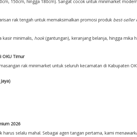
120cm, 150cm, hingga 180cm). Sangat cocok untuk minimarket modern
 barisan rak tengah untuk memaksimalkan promosi produk
best-seller
 kasir minimalis,
hook
(gantungan), keranjang belanja, hingga mika h
di OKU Timur
asangan rak minimarket untuk seluruh kecamatan di Kabupaten OKU 
 Jaya)
emium 2026
dak harus selalu mahal. Sebagai agen tangan pertama, kami menawark