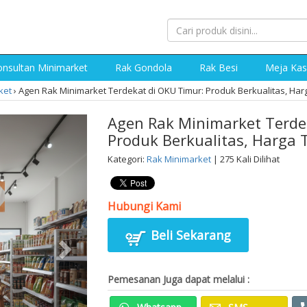
nsultan Minimarket
Rak Gondola
Rak Besi
Meja Kas
ket
›
Agen Rak Minimarket Terdekat di OKU Timur: Produk Berkualitas, Har
Agen Rak Minimarket Terde
Produk Berkualitas, Harga 
Kategori:
Rak Minimarket
| 275 Kali Dilihat
Hubungi Kami
Beli Sekarang
Pemesanan Juga dapat melalui :