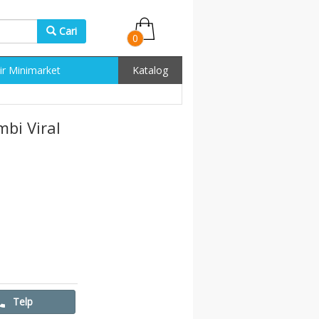
Cari
0
ir Minimarket
Katalog
bi Viral
Telp