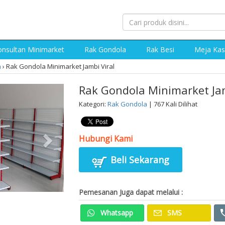
nsultan Minimarket
Rak Gondola
Rak Besi
Meja Kas
a
›
Rak Gondola Minimarket Jambi Viral
Rak Gondola Minimarket Jam
Kategori:
Rak Gondola
| 767 Kali Dilihat
Hubungi Kami
Beli Sekarang
Pemesanan Juga dapat melalui :
Whatsapp
SMS