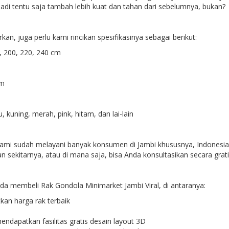
adi tentu saja tambah lebih kuat dan tahan dari sebelumnya, bukan?
an, juga perlu kami rincikan spesifikasinya sebagai berikut:
200, 220, 240 cm
cm
uning, merah, pink, hitam, dan lai-lain
kami sudah melayani banyak konsumen di Jambi khususnya, Indonesia
n sekitarnya, atau di mana saja, bisa Anda konsultasikan secara grat
a membeli Rak Gondola Minimarket Jambi Viral, di antaranya:
an harga rak terbaik
ndapatkan fasilitas gratis desain layout 3D