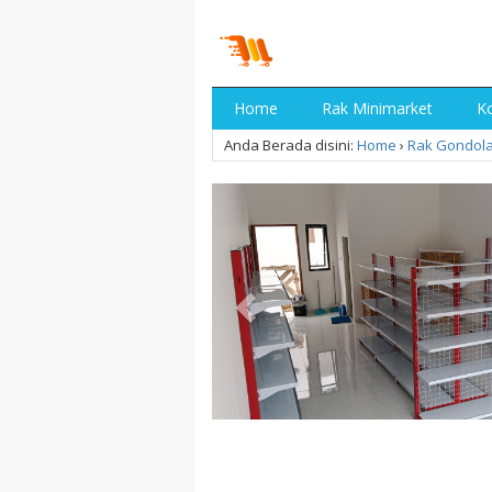
Home
Rak Minimarket
Ko
Anda Berada disini:
Home
›
Rak Gondol