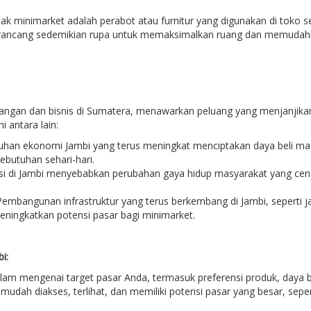
ak minimarket adalah perabot atau furnitur yang digunakan di toko s
irancang sedemikian rupa untuk memaksimalkan ruang dan memudahk
gangan dan bisnis di Sumatera, menawarkan peluang yang menjanjika
i antara lain:
an ekonomi Jambi yang terus meningkat menciptakan daya beli masya
butuhan sehari-hari.
sasi di Jambi menyebabkan perubahan gaya hidup masyarakat yang c
embangunan infrastruktur yang terus berkembang di Jambi, seperti j
ningkatkan potensi pasar bagi minimarket.
i:
lam mengenai target pasar Anda, termasuk preferensi produk, daya bel
ng mudah diakses, terlihat, dan memiliki potensi pasar yang besar, se