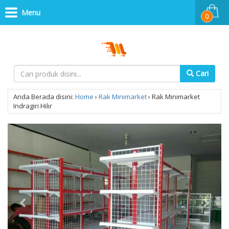
Menu
0
Cari
Anda Berada disini:
Home
›
Rak Minimarket
›
Rak Minimarket
Indragiri Hilir