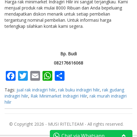
Harga rak minimarket Indragiri Hilir ini sangat terjangkau. Kami
menjual produk rak mulai 8000 Ribuan dan Anda bepeluang
mendapatkan diskon menarik untuk setiap pembelian
tergantung nominal pembelian. Untuk informasi harga
terlengkap silahkan kontak kami segera.
Bp. Budi
082176616068
Facebook
Twitter
Email
WhatsApp
Share
Tags:
jual rak indragiri hilir
,
rak buku indragiri hilir
,
rak gudang
indragiri hilir
,
Rak Minimarket Indragiri Hilir
,
rak murah indragiri
hilir
© Copyright 2026 - MUSI RITELTEAM - All rights reserved.
Chat via Whatsapp