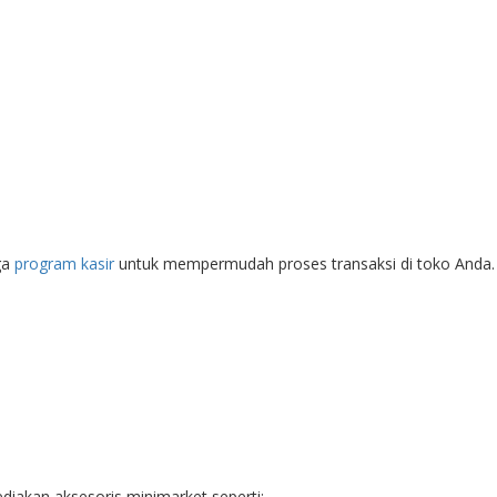
ga
program kasir
untuk mempermudah proses transaksi di toko Anda. 
diakan aksesoris minimarket seperti: