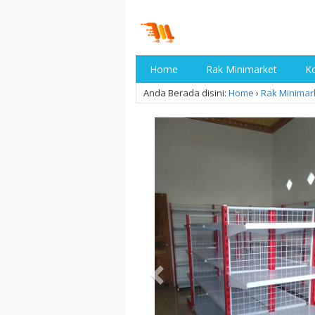
Home
Rak Minimarket
Ko
Anda Berada disini:
Home
›
Rak Minimar