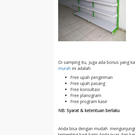
Di samping itu, juga ada bonus yang k
murah
ini adalah:
Free upah pengiriman
Free upah pasang
Free konsultasi
Free planogram
Free program kasir
NB: Syarat & ketentuan berlaku
Anda bisa dengan mudah mengunjungi te
terpenting bagi kami Anda puas dan kam