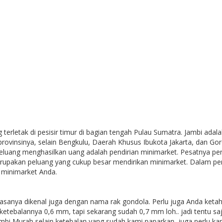
 terletak di pesisir timur di bagian tengah Pulau Sumatra. Jambi adal
vinsinya, selain Bengkulu, Daerah Khusus Ibukota Jakarta, dan Go
berpeluang menghasilkan uang adalah pendirian minimarket. Pesatnya p
upakan peluang yang cukup besar mendirikan minimarket. Dalam pe
 minimarket Anda.
iasanya dikenal juga dengan nama rak gondola. Perlu juga Anda ketahu
i ketebalannya 0,6 mm, tapi sekarang sudah 0,7 mm loh.. jadi tentu sa
i Murah selain ketebalan yang sudah kami paparkan, juga perlu kami