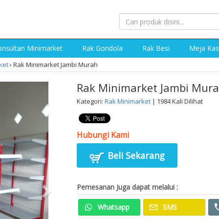
nsultan Minimarket
Rak Gondola
Rak Besi
Meja Kas
ket
›
Rak Minimarket Jambi Murah
Rak Minimarket Jambi Mur
Kategori:
Rak Minimarket
| 1984 Kali Dilihat
Hubungi Kami
Beli Sekarang
Pemesanan Juga dapat melalui :
Whatsapp
SMS