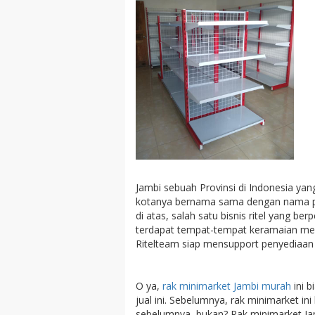
Jambi sebuah Provinsi di Indonesia yang
kotanya bernama sama dengan nama pro
di atas, salah satu bisnis ritel yang 
terdapat tempat-tempat keramaian mer
Ritelteam siap mensupport penyediaan
O ya,
rak minimarket Jambi murah
ini b
jual ini. Sebelumnya, rak minimarket in
sebelumnya, bukan? Rak minimarket Jamb