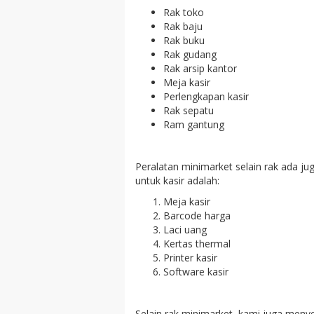
Rak toko
Rak baju
Rak buku
Rak gudang
Rak arsip kantor
Meja kasir
Perlengkapan kasir
Rak sepatu
Ram gantung
Peralatan minimarket selain rak ada ju
untuk kasir adalah:
Meja kasir
Barcode harga
Laci uang
Kertas thermal
Printer kasir
Software kasir
Selain rak minimarket, kami juga menye