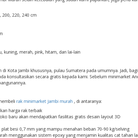
200, 220, 240 cm
cm
uning, merah, pink, hitam, dan lai-lain
di Kota Jambi khususnya, pulau Sumatera pada umumnya. Jadi, bagi 
nda konsultasikan secara gratis kepada kami. Sebelum minimarket And
 bangunannya.
membeli
rak minimarket Jambi murah
, di antaranya:
an harga rak terbaik
o baru akan mendapatkan fasilitas gratis desain layout 3D
n plat besi 0,7 mm yang mampu menahan beban 70-90 kg/selving
Murah menggunakan sistem epoxy yang menjamin kualitas cat tahan l