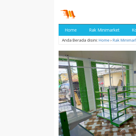
Home
Rak Minimarket
Ko
Anda Berada disini:
Home
›
Rak Minimar