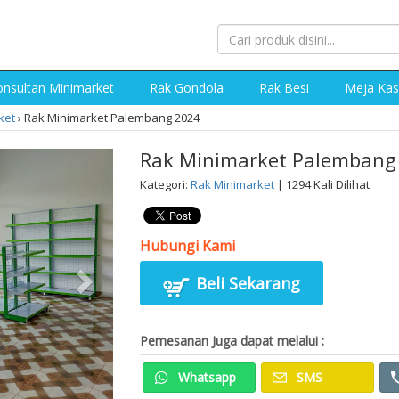
nsultan Minimarket
Rak Gondola
Rak Besi
Meja Kas
ket
›
Rak Minimarket Palembang 2024
Rak Minimarket Palembang
Kategori:
Rak Minimarket
| 1294 Kali Dilihat
Hubungi Kami
Beli Sekarang
Pemesanan Juga dapat melalui :
Whatsapp
SMS