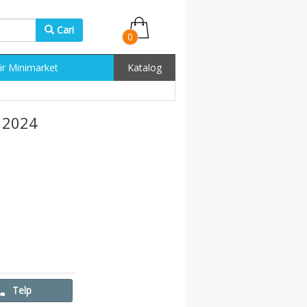
Cari
0
ir Minimarket
Katalog
 2024
Telp