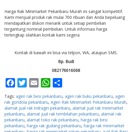
Harga Rak Minimarket Pekanbaru Murah ini sangat kompetitif.
Kami menjual produk rak mulai 700 ribuan dan Anda bepeluang
mendapatkan diskon menarik untuk setiap pembelian
tergantung nominal pembelian. Untuk informasi harga
terlengkap silahkan kontak kami segera.
Kontak di bawah ini bisa via telpon, WA, ataupun SMS.
Bp. Budi
082176616068
Facebook
Twitter
Email
WhatsApp
Share
Tags:
agen rak besi pekanbaru
,
agen rak buku pekanbaru
,
agen
rak gondola pekanbaru
,
Agen Rak Minimarket Pekanbaru Murah
,
alamat jual rak indragiri pekanbaru
,
alamat jual rak minimarket
pekanbaru
,
alamat jual rak tembilahan pekanbaru
,
alamat rak
pekanbaru
,
alamat toko rak pekanbaru
,
harga rak besi
pekanbaru
,
harga rak gudang pekanbaru
,
harga rak minimarket
pekanbaru
,
harga rak minimarket rokan pekanbaru
,
Jual Rak Besi