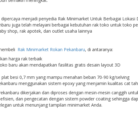
 pun semakin meningkat.
dipercaya menjadi penyedia Rak Minimarket Untuk Berbagai Lokasi D
baru juga telah melayani berbagai kebutuhan rak toko untuk toko pe
by shop, rak apotek, dan outlet usaha lainnya
 membeli
Rak Minimarket Rokan Pekanbaru
, di antaranya:
an harga rak terbaik
o baru akan mendapatkan fasilitas gratis desain layout 3D
n plat besi 0,7 mm yang mampu menahan beban 70-90 kg/selving
Pekanbaru menggunakan sistem epoxy yang menjamin kualitas cat ta
ekanbaru dikerjakan dan diproses dengan mesin-mesin canggih untuk
 efisien, dan pengecatan dengan sistem powder coating sehingga dapa
 elegan untuk menunjang tampilan minimarket Anda.