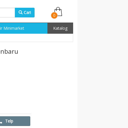
Cari
0
ir Minimarket
Katalog
anbaru
Telp