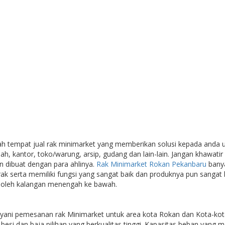
h tempat jual rak minimarket yang memberikan solusi kepada anda 
h, kantor, toko/warung, arsip, gudang dan lain-lain. Jangan khawat
 dibuat dengan para ahlinya.
Rak Minimarket Rokan Pekanbaru
banya
ak serta memiliki fungsi yang sangat baik dan produknya pun sangat
u oleh kalangan menengah ke bawah.
ani pemesanan rak Minimarket untuk area kota Rokan dan Kota-kota 
esi dan baja pilihan yang berkualitas tinggi. Kapasitas beban yang