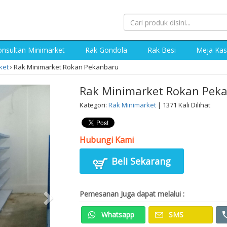
nsultan Minimarket
Rak Gondola
Rak Besi
Meja Kas
ket
›
Rak Minimarket Rokan Pekanbaru
Rak Minimarket Rokan Pek
Kategori:
Rak Minimarket
| 1371 Kali Dilihat
Hubungi Kami
Beli Sekarang
Pemesanan Juga dapat melalui :
Whatsapp
SMS