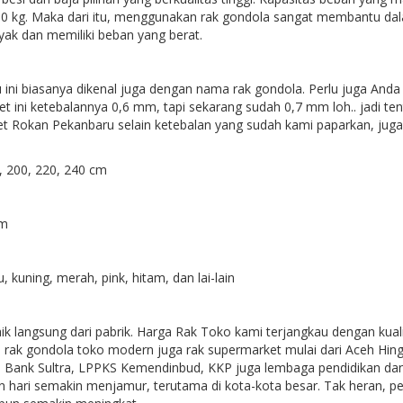
0 kg. Maka dari itu, menggunakan rak gondola sangat membantu dalam
ak dan memiliki beban yang berat.
ni biasanya dikenal juga dengan nama rak gondola. Perlu juga Anda k
et ini ketebalannya 0,6 mm, tapi sekarang sudah 0,7 mm loh.. jadi te
 Rokan Pekanbaru selain ketebalan yang sudah kami paparkan, juga p
200, 220, 240 cm
cm
uning, merah, pink, hitam, dan lai-lain
 langsung dari pabrik. Harga Rak Toko kami terjangkau dengan kualit
 rak gondola toko modern juga rak supermarket mulai dari Aceh Hing
d, Bank Sultra, LPPKS Kemendinbud, KKP juga lembaga pendidikan da
kian hari semakin menjamur, terutama di kota-kota besar. Tak heran,