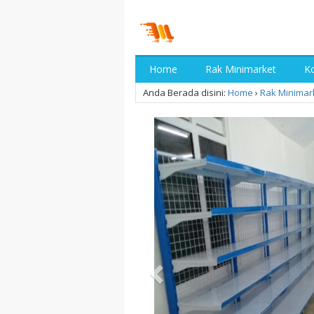
Home
Rak Minimarket
Ko
Anda Berada disini:
Home
›
Rak Minimar