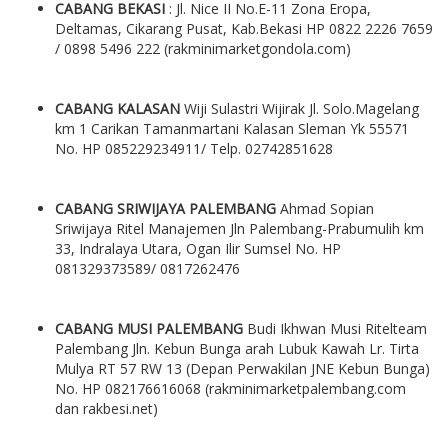
CABANG BEKASI
: Jl. Nice II No.E-11 Zona Eropa,
Deltamas, Cikarang Pusat, Kab.Bekasi HP 0822 2226 7659
/ 0898 5496 222 (rakminimarketgondola.com)
CABANG KALASAN
Wiji Sulastri Wijirak Jl. Solo.Magelang
km 1 Carikan Tamanmartani Kalasan Sleman Yk 55571
No. HP 085229234911/ Telp. 02742851628
CABANG SRIWIJAYA PALEMBANG
Ahmad Sopian
Sriwijaya Ritel Manajemen Jln Palembang-Prabumulih km
33, Indralaya Utara, Ogan Ilir Sumsel No. HP
081329373589/ 0817262476
CABANG MUSI PALEMBANG
Budi Ikhwan Musi Ritelteam
Palembang Jln. Kebun Bunga arah Lubuk Kawah Lr. Tirta
Mulya RT 57 RW 13 (Depan Perwakilan JNE Kebun Bunga)
No. HP 082176616068 (rakminimarketpalembang.com
dan rakbesi.net)