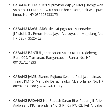
CABANG BLITAR
Heri suprayitno Wijaya Ritel Jl: bengawan
solo no: 111 Rt 03/ Rw 03 pakunden sukorejo blitar – jawa
timur. No. HP 085608933375
CABANG MAGELANG
Fikri Mf Jago Rak Minimarket
Jl.Pistol L-5 , Perum Koda Jaya, Mertoyudan Magelang No.
HP 085713525428
CABANG BANTUL
Johan satori SATO RITEL Nglebeng
Baru 007, Tamanan, Banguntapan, Bantul No. HP
081327264233
CABANG JAMBI
Slamet Pujiono Swarna Ritel Jalan Lintas
Timur. KM 15. Mendalo Darat. Jaluko. Muaro Jambi No. HP
082325045800 (swarnaritel.net)
CABANG PADANG
Nur Saadah Surau Ritel Padang Jl. Azizi
Andalas 1. KP. Tarandam No. 3 RT 05 RW 02, Kel. Andalas