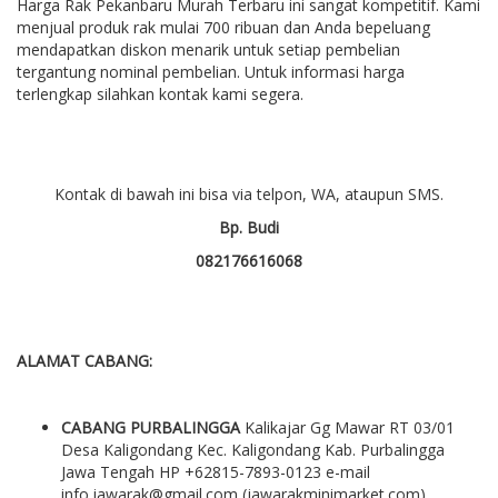
Harga Rak Pekanbaru Murah Terbaru ini sangat kompetitif. Kami
menjual produk rak mulai 700 ribuan dan Anda bepeluang
mendapatkan diskon menarik untuk setiap pembelian
tergantung nominal pembelian. Untuk informasi harga
terlengkap silahkan kontak kami segera.
Kontak di bawah ini bisa via telpon, WA, ataupun SMS.
Bp. Budi
082176616068
ALAMAT CABANG:
CABANG PURBALINGGA
Kalikajar Gg Mawar RT 03/01
Desa Kaligondang Kec. Kaligondang Kab. Purbalingga
Jawa Tengah HP +62815-7893-0123 e-mail
info.jawarak@gmail.com (jawarakminimarket.com)