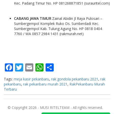
Kec. Padang Timur No. HP 081268871851 (surauritel.com)
CABANG JAWA TIMUR
Zainal Abidin Jl Raya Pulosari –
Sumbergempol Komplek Ruko Ds. Sumberdadi Kec.
Sumbergempol Kab. Tulung Agung No. HP 0818 0404
7760 / WA 0857 2984 1431 (rakmurah.net)
Facebook
Twitter
Email
WhatsApp
Share
Tags:
meja kasir pekanbaru
,
rak gondola pekanbaru 2021
,
rak
pekanbaru
,
rak pekanbaru murah 2021
,
RakPekanbaru Murah
Terbaru
© Copyright 2026 - MUSI RITELTEAM - All rights reserved.