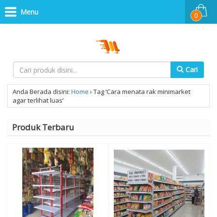
Menu
0
Cari
Anda Berada disini:
Home
›
Tag ‘Cara menata rak minimarket
agar terlihat luas’
Produk Terbaru