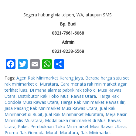
Segera hubungi via telpon, WA, ataupun SMS.
Bp. Budi
0821-7661-6068
Admin
0821-8238-6568
Facebook
Twitter
Email
WhatsApp
Share
Tags:
Agen Rak Minimarket Karang Jaya
,
Berapa harga satu set
rak minimarket di Muratara
,
Cara menata rak minimarket agar
terlihat luas
,
Di mana alamat pabrik rak toko di Musi Rawas
Utara
,
Distributor Rak Toko Musi Rawas Utara
,
Harga Rak
Gondola Musi Rawas Utara
,
Harga Rak Minimarket Rawas Ilir
,
Jasa Pasang Rak Minimarket Musi Rawas Utara
,
Jual Rak
Minimarket di Rupit
,
Jual Rak Minimarket Muratara
,
Meja Kasir
Minimalis Muratara
,
Modal buka minimarket di Musi Rawas
Utara
,
Paket Pembukaan Toko Minimarket Musi Rawas Utara
,
Promo Rak Gondola Murah Muratara
,
Rak Minimarket