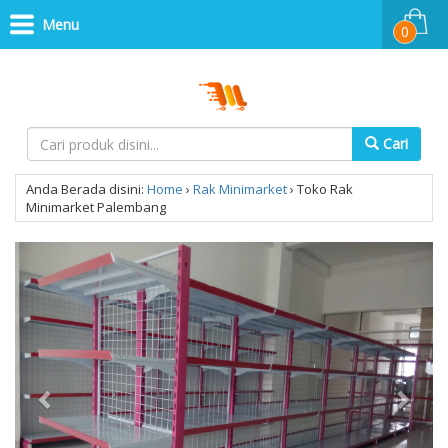
Menu
0
Cari
Anda Berada disini:
Home
›
Rak Minimarket
›
Toko Rak
Minimarket Palembang