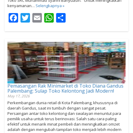
Toko SRC Muhammad Syahril Banyuasin. Untuk meningkatkan
kenyamanan…
Selengkapnya »
Facebook
Twitter
Email
WhatsApp
Share
Pemasangan Rak Minimarket di Toko Diana Gandus
Palembang: Sulap Toko Kelontong Jadi Modern!
May 17, 2026
Perkembangan dunia retail di Kota Palembang, khususnya di
daerah Gandus, saat ini tumbuh dengan sangat pesat.
Persaingan antar toko kelontong dan swalayan menuntut para
pemilik usaha untuk terus berinovasi. Salah satu cara paling
efektif untuk menarik minat pembeli dan meningkatkan omzet
adalah dengan mengubah tampilan toko menjadi lebih modern