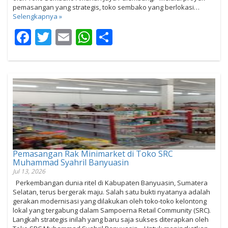
pemasangan yang strategis, toko sembako yang berlokasi…
Selengkapnya »
Facebook
Twitter
Email
WhatsApp
Share
Pemasangan Rak Minimarket di Toko SRC
Muhammad Syahril Banyuasin
Jul 13, 2026
Perkembangan dunia ritel di Kabupaten Banyuasin, Sumatera
Selatan, terus bergerak maju. Salah satu bukti nyatanya adalah
gerakan modernisasi yang dilakukan oleh toko-toko kelontong
lokal yang tergabung dalam Sampoerna Retail Community (SRC).
Langkah strategis inilah yang baru saja sukses diterapkan oleh