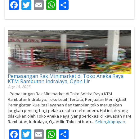
Facebook
Twitter
Email
WhatsApp
Share
Pemasangan Rak Minimarket di Toko Aneka Raya
KTM Rambutan Indralaya, Ogan Ilir
Aug 18, 2025
Pemasangan Rak Minimarket di Toko Aneka Raya KTM
Rambutan Indralaya: Toko Lebih Tertata, Penjualan Meningkat!
Peningkatan kualitas layanan dan tampilan toko merupakan
langkah penting bagi pelaku usaha ritel modern. Hal inilah yang
dilakukan oleh Toko Aneka Raya, yang berlokasi di kawasan KTM
Rambutan, Indralaya, Ogan Ilir. Toko ini baru…
Selengkapnya »
Facebook
Twitter
Email
WhatsApp
Share