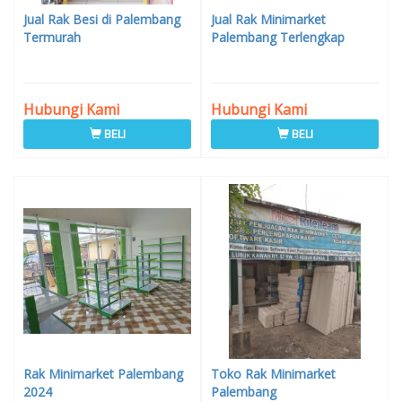
Jual Rak Besi di Palembang
Jual Rak Minimarket
Termurah
Palembang Terlengkap
Hubungi Kami
Hubungi Kami
BELI
BELI
Rak Minimarket Palembang
Toko Rak Minimarket
2024
Palembang