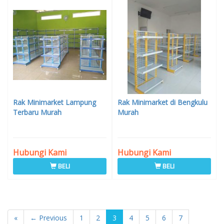
Rak Minimarket Lampung
Rak Minimarket di Bengkulu
Terbaru Murah
Murah
Hubungi Kami
Hubungi Kami
BELI
BELI
«
← Previous
1
2
3
4
5
6
7