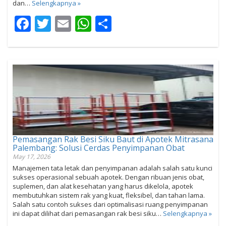
dan…
Selengkapnya »
Facebook
Twitter
Email
WhatsApp
Share
Pemasangan Rak Besi Siku Baut di Apotek Mitrasana
Palembang: Solusi Cerdas Penyimpanan Obat
May 17, 2026
Manajemen tata letak dan penyimpanan adalah salah satu kunci
sukses operasional sebuah apotek. Dengan ribuan jenis obat,
suplemen, dan alat kesehatan yang harus dikelola, apotek
membutuhkan sistem rak yang kuat, fleksibel, dan tahan lama.
Salah satu contoh sukses dari optimalisasi ruang penyimpanan
ini dapat dilihat dari pemasangan rak besi siku…
Selengkapnya »