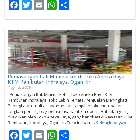
Facebook
Twitter
Email
WhatsApp
Share
Pemasangan Rak Minimarket di Toko Aneka Raya
KTM Rambutan Indralaya, Ogan Ilir
Aug 18, 2025
Pemasangan Rak Minimarket di Toko Aneka Raya KTM
Rambutan Indralaya: Toko Lebih Tertata, Penjualan Meningkat!
Peningkatan kualitas layanan dan tampilan toko merupakan
langkah penting bagi pelaku usaha ritel modern. Hal inilah yang
dilakukan oleh Toko Aneka Raya, yang berlokasi di kawasan KTM
Rambutan, Indralaya, Ogan Ilir. Toko ini baru…
Selengkapnya »
Facebook
Twitter
Email
WhatsApp
Share