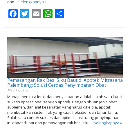
dan…
Selengkapnya »
Facebook
Twitter
Email
WhatsApp
Share
Pemasangan Rak Besi Siku Baut di Apotek Mitrasana
Palembang: Solusi Cerdas Penyimpanan Obat
May 17, 2026
Manajemen tata letak dan penyimpanan adalah salah satu kunci
sukses operasional sebuah apotek. Dengan ribuan jenis obat,
suplemen, dan alat kesehatan yang harus dikelola, apotek
membutuhkan sistem rak yang kuat, fleksibel, dan tahan lama.
Salah satu contoh sukses dari optimalisasi ruang penyimpanan
ini dapat dilihat dari pemasangan rak besi siku…
Selengkapnya »