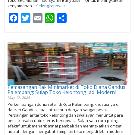
Toko SRC Muhammad Syahril Banyuasin. Untuk meningkatkan
kenyamanan…
Selengkapnya »
Facebook
Twitter
Email
WhatsApp
Share
Pemasangan Rak Minimarket di Toko Diana Gandus
Palembang: Sulap Toko Kelontong Jadi Modern!
May 17, 2026
Perkembangan dunia retail di Kota Palembang, khususnya di
daerah Gandus, saat ini tumbuh dengan sangat pesat.
Persaingan antar toko kelontong dan swalayan menuntut para
pemilik usaha untuk terus berinovasi. Salah satu cara paling
efektif untuk menarik minat pembeli dan meningkatkan omzet
adalah dengan mengubah tampilan toko menjadi lebih modern