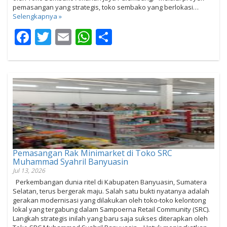
pemasangan yang strategis, toko sembako yang berlokasi…
Selengkapnya »
Facebook
Twitter
Email
WhatsApp
Share
Pemasangan Rak Minimarket di Toko SRC
Muhammad Syahril Banyuasin
Jul 13, 2026
Perkembangan dunia ritel di Kabupaten Banyuasin, Sumatera
Selatan, terus bergerak maju. Salah satu bukti nyatanya adalah
gerakan modernisasi yang dilakukan oleh toko-toko kelontong
lokal yang tergabung dalam Sampoerna Retail Community (SRC).
Langkah strategis inilah yang baru saja sukses diterapkan oleh