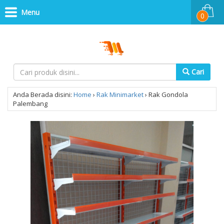
Menu
0
Cari
Anda Berada disini:
Home
›
Rak Minimarket
›
Rak Gondola
Palembang